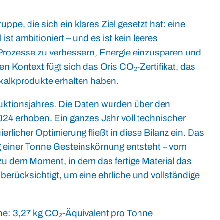
ppe, die sich ein klares Ziel gesetzt hat: eine
ist ambitioniert – und es ist kein leeres
, Prozesse zu verbessern, Energie einzusparen und
Kontext fügt sich das Oris CO₂-Zertifikat, das
lkalkprodukte erhalten haben.
duktionsjahres. Die Daten wurden über den
4 erhoben. Ein ganzes Jahr voll technischer
rlicher Optimierung fließt in diese Bilanz ein. Das
ng einer Tonne Gesteinskörnung entsteht – vom
zu dem Moment, in dem das fertige Material das
 berücksichtigt, um eine ehrliche und vollständige
che: 3,27 kg CO₂-Äquivalent pro Tonne