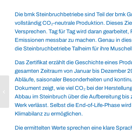
Die bmk Steinbruchbetriebe sind Teil der bmk Gru
vollständig CO₂-neutrale Produktion. Dieses Ziel 
Versprechen. Tag für Tag wird daran gearbeitet
Emissionen messbar zu machen. Genau in diesen 
die Steinbruchbetriebe Talheim für ihre Musche
Das Zertifikat erzählt die Geschichte eines Pro
gesamten Zeitraum von Januar bis Dezember 202
Abläufe, saisonaler Besonderheiten und kontinuie
TSB HUNTERS: Ein
Dokument zeigt, wie viel CO₂ bei der Herstellu
starkes Team braucht
Abbau im Steinbruch über die Aufbereitung bis 
ein starkes Fundament
Werk verlässt. Selbst die End-of-Life-Phase wird
Klimabilanz zu ermöglichen.
Die ermittelten Werte sprechen eine klare Spra